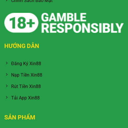
Chính Sách Bảo Mật
HƯỚNG DẪN
Đăng Ký Xin88
Nạp Tiền Xin88
Rút Tiền Xin88
Tải App Xin88
SẢN PHẨM