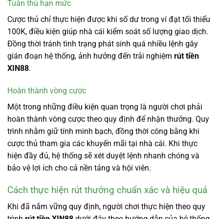
Tuân thủ hạn mức
Cược thủ chỉ thực hiện được khi số dư trong ví đạt tối thiểu
100K, điều kiện giúp nhà cái kiểm soát số lượng giao dịch.
Đồng thời tránh tình trạng phát sinh quá nhiều lệnh gây
gián đoạn hệ thống, ảnh hưởng đến trải nghiệm
rút tiền
XIN88
.
Hoàn thành vòng cược
Một trong những điều kiện quan trọng là người chơi phải
hoàn thành vòng cược theo quy định để nhận thưởng. Quy
trình nhằm giữ tính minh bạch, đồng thời công bằng khi
cược thủ tham gia các khuyến mãi tại nhà cái. Khi thực
hiện đầy đủ, hệ thống sẽ xét duyệt lệnh nhanh chóng và
bảo vệ lợi ích cho cả nền tảng và hội viên.
Cách thực hiện rút thưởng chuẩn xác và hiệu quả
Khi đã nắm vững quy định, người chơi thực hiện theo quy
trình
rút tiền XIN88
dưới đây theo hướng dẫn của hệ thống.