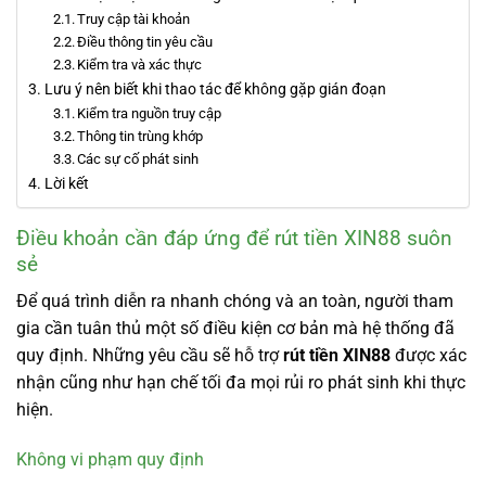
Truy cập tài khoản
Điều thông tin yêu cầu
Kiểm tra và xác thực
Lưu ý nên biết khi thao tác để không gặp gián đoạn
Kiểm tra nguồn truy cập
Thông tin trùng khớp
Các sự cố phát sinh
Lời kết
Điều khoản cần đáp ứng để rút tiền XIN88 suôn
sẻ
Để quá trình diễn ra nhanh chóng và an toàn, người tham
gia cần tuân thủ một số điều kiện cơ bản mà hệ thống đã
quy định. Những yêu cầu sẽ hỗ trợ
rút tiền XIN88
được xác
nhận cũng như hạn chế tối đa mọi rủi ro phát sinh khi thực
hiện.
Không vi phạm quy định